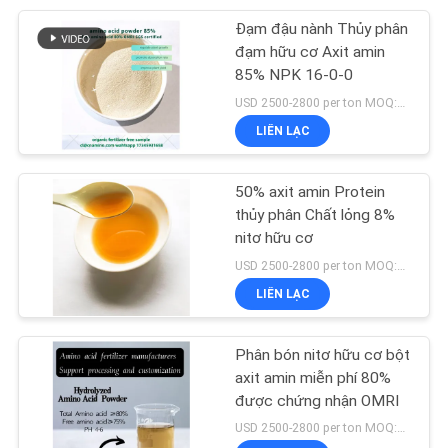
Đạm đậu nành Thủy phân
60
đạm hữu cơ Axit amin
Phân bón lá axit
85% NPK 16-0-0
USD 2500-2800 per ton MOQ:1 tấn
amin
LIÊN LẠC
50% axit amin Protein
thủy phân Chất lỏng 8%
nitơ hữu cơ
69
USD 2500-2800 per ton MOQ:1 TẤN
LIÊN LẠC
Phân đạm hữu cơ
Phân bón nitơ hữu cơ bột
axit amin miễn phí 80%
được chứng nhận OMRI
USD 2500-2800 per ton MOQ:1 tấn