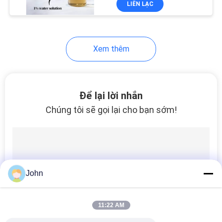
LIÊN LẠC
57
Axit amin thực vật
Xem thêm
Để lại lời nhắn
Chúng tôi sẽ gọi lại cho bạn sớm!
29
Axit amin động vật
John
11:22 AM
53