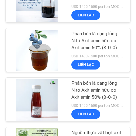
HỆ
USD 1400-1600 per ton MOQ:1200kg
CHÚNG
LIÊN LẠC
TÔI
89
Axit amin Chelated
Phân bón lá dạng lỏng
YÊU
Nitơ Axit amin hữu cơ
vi chất dinh dưỡng
Axit amin 50% (8-0-0)
CẦU
USD 1400-1600 per ton MOQ:1200kg
BÁO
LIÊN LẠC
GIÁ
Phân bón lá dạng lỏng
93
SƠ
Nitơ Axit amin hữu cơ
Axit amin 50% (8-0-0)
ĐỒ
Axit amin Enzyme
USD 1400-1600 per ton MOQ:1200kg
TRANG
LIÊN LẠC
WEB
Nguồn thực vật bột axit