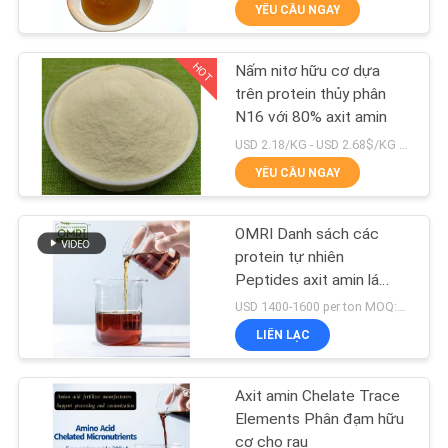
YÊU CẦU NGAY
TÔI
HOT
Nấm nitơ hữu cơ dựa
THAM
36
trên protein thủy phân
QUAN
N16 với 80% axit amin
pepton
NHÀ
USD 2.18/KG - USD 2.68$/KG MOQ:1 TẤN
YÊU CẦU NGAY
MÁY
OMRI Danh sách các
KIỂM
protein tự nhiên
SOÁT
Peptides axit amin lá
30
phân bón hữu cơ lỏng
USD 1400-1600 per ton MOQ:1 tấn
CHẤT
50% để hấp thụ chất dinh
LIÊN LẠC
LƯỢNG
dưỡng
Collagen Peptide
Axit amin Chelate Trace
LIÊN
Elements Phân đạm hữu
cơ cho rau