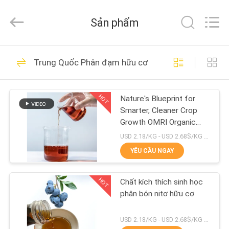
2021
-
2026
Sản phẩm
Sichuan
Shihong
Technology
Co.,Ltd.
TRANG
All
125
Rights
Trung Quốc Phân đạm hữu cơ
Reserved.
CHỦ
Phân bón bột axit
amin
HOT
Nature's Blueprint for
CÁC
Smarter, Cleaner Crop
SẢN
Growth OMRI Organic
16%N Amino Acid
PHẨM
USD 2.18/KG - USD 2.68$/KG MOQ:1 tấn
Fertilizer (Bộ phôi axit
YÊU CẦU NGAY
amin hữu cơ)
223
VIDEO
Phân bón lỏng axit
HOT
Chất kích thích sinh học
phân bón nitơ hữu cơ
VỀ
amin
CHÚNG
USD 2.18/KG - USD 2.68$/KG MOQ:1 tấn