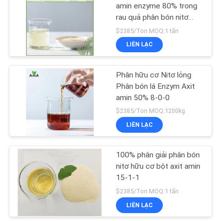
CHÍNH
amin enzyme 80% trong
rau quả phân bón nitơ
SÁCH
107
hữu cơ
$2385/Ton MOQ:1 tấn
BẢO
LIÊN LẠC
Axit amin 80%
MẬT
Phân hữu cơ Nitơ lỏng
Phân bón lá Enzym Axit
amin 50% 8-0-0
$2385/Ton MOQ:1200kg
LIÊN LẠC
66
Phân bón hữu cơ
100% phân giải phân bón
nitơ hữu cơ bột axit amin
axit amin
15-1-1
$2385/Ton MOQ:1 tấn
LIÊN LẠC