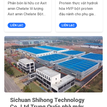
CHÍNH
Phân bón lá hữu cơ Axit
Protein thực vật hydroli
amin Chelate Vi lượng
hóa HVP bột protein
SÁCH
Axit amin Chelate Bột
đậu nành cho phụ gia
BẢO
canxi
thực phẩm
LIÊN LẠC
LIÊN LẠC
MẬT
Sichuan Shihong Technology
Co.,Ltd Trung Quốc nhà máy