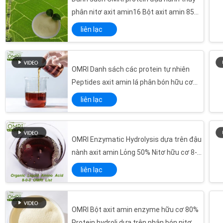
phân nitơ axit amin16 Bột axit amin 85%
Nông nghiệp
liên lạc
OMRI Danh sách các protein tự nhiên
Peptides axit amin lá phân bón hữu cơ
lỏng 50% để hấp thụ chất dinh dưỡng
liên lạc
OMRI Enzymatic Hydrolysis dựa trên đậu
nành axit amin Lỏng 50% Nitơ hữu cơ 8-0-
0
liên lạc
OMRI Bột axit amin enzyme hữu cơ 80%
Protein hydroli dựa trên phân bón nitơ