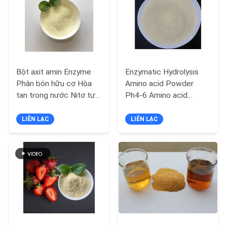
HỆ
CHÚNG
TÔI
YÊU
Bột axit amin Enzyme
Enzymatic Hydrolysis
CẦU
Phân bón hữu cơ Hòa
Amino acid Powder
tan trong nước Nitơ tự
Ph4-6 Amino acid
BÁO
nhiên
Powder 90%
GIÁ
LIÊN LẠC
LIÊN LẠC
SƠ
ĐỒ
TRANG
WEB