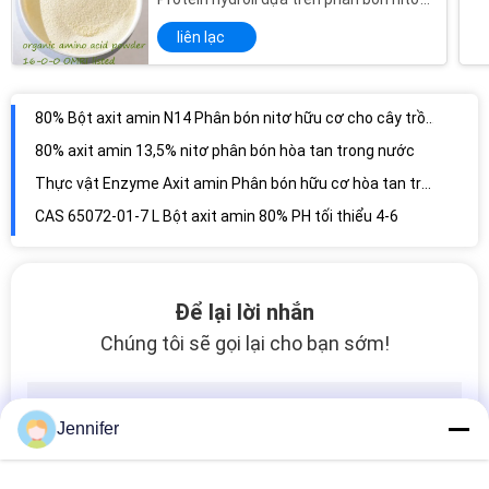
hữu cơ
liên lạc
80% Bột axit amin N14 Phân bón nitơ hữu cơ cho cây trồng
80% axit amin 13,5% nitơ phân bón hòa tan trong nước
Thực vật Enzyme Axit amin Phân bón hữu cơ hòa tan trong nước 80% Độ lỏng tuyệt vời
CAS 65072-01-7 L Bột axit amin 80% PH tối thiểu 4-6
Hợp chất có độ hòa tan cao Bột axit amin 80% Phân bón nông nghiệp
Bột hòa tan trong nước Axit amin 80% Phân bón cho cây trồng Kích thích sự phát triển của rễ
N14 Enzym Amino Acid Powder 80% Phân bón Omri
Nguồn rau tự do Clorua Enzym Phân giải Axit amin Bột phân bón 80% 65072-01-7
Để lại lời nhắn
Protein thực vật Thủy phân enzyme sinh học Amino Acid Phân bón 80 CAS 65072-01-7
Chúng tôi sẽ gọi lại cho bạn sớm!
Protein thực vật Thủy phân enzyme sinh học Amino Acid Phân bón 80
Không chứa Chrominium Hòa tan trong nước Phân bón bột axit amin hữu cơ 80% PH4-6
Nguồn thực vật Bột axit amin Enzyme 80 Độ hòa tan cao
Jennifer
Bột đậu nành không biến đổi gen dựa trên Enzyme hòa tan trong nước 80%
Phân bón hữu cơ Enzyme Thủy phân Axit amin 80% Bột cho cây trồng