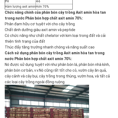
BÁO
PH
4-6
Hàm lượng axit amin
Hơn 70%
Chức năng chính của phân bón cây trồng Axit amin hòa tan
GIÁ
trong nước Phân bón hợp chất axit amin 70%:
Phân đạm hữu cơ tuyệt vời cho cây trồng
Chất dinh dưỡng giàu axit amin và peptide
SƠ
Có chức năng như chất chelator với kim loại trong đất và cải
thiện tình trạng của đất
ĐỒ
Thúc đẩy tăng trưởng nhanh chóng và năng suất cao
Cách sử dụng phân bón cây trồng Axit amin hòa tan trong
TRANG
nước Phân bón hợp chất axit amin 70%:
Nó được sử dụng tuyệt vời như phân bón lá, phân bón nhà kính,
WEB
phân bón cơ bản, v.v.Nó cũng rất tốt cho cỏ, vườn cây ăn quả,
cây cảnh và cây bụi, cây trồng trong thùng, vườn hoa, và tất cả
các loại cây trồng ngoài đồng ruộng.
CHÍNH
SÁCH
BẢO