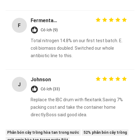
Fermentation Manager
F
Có ích (9)
Total nitrogen 14.8% on our first test batch. E.
coli biomass doubled. Switched our whole
antibiotic line to this.
Johnson
J
Có ích (33)
Replace the IBC drum with flexitank.Saving 7%
packing cost and take the container home
directly.Boss said good idea.
Phân bón cây trồng hòa tan trong nước
52% phân bón cây trồng