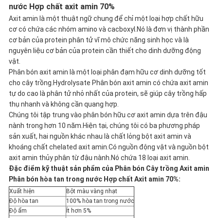
nước Hợp chất axit amin 70%
CHẤT
Axit amin là một thuật ngữ chung để chỉ một loại hợp chất hữu
cơ có chứa các nhóm amino và cacboxyl.Nó là đơn vị thành phần
LƯỢNG
cơ bản của protein phân tử vĩ mô chức năng sinh học và là
nguyên liệu cơ bản của protein cần thiết cho dinh dưỡng động
vật.
Phân bón axit amin là một loại phân đạm hữu cơ dinh dưỡng tốt
LIÊN
cho cây trồng.Hydrolysate Phân bón axit amin có chứa axit amin
tự do cao là phân tử nhỏ nhất của protein, sẽ giúp cây trồng hấp
HỆ
thụ nhanh và không cần quang hợp.
Chúng tôi tập trung vào phân bón hữu cơ axit amin dựa trên đậu
CHÚNG
nành trong hơn 10 năm.Hiện tại, chúng tôi có ba phương pháp
sản xuất, hai nguồn khác nhau là chất lỏng bột axit amin và
TÔI
khoáng chất chelated axit amin.Có nguồn động vật và nguồn bột
axit amin thủy phân từ đậu nành.Nó chứa 18 loại axit amin.
Đặc điểm kỹ thuật sản phẩm của Phân bón Cây trồng Axit amin
YÊU
Phân bón hòa tan trong nước Hợp chất Axit amin 70%
:
Xuất hiện
Bột màu vàng nhạt
CẦU
Độ hòa tan
100% hòa tan trong nước
Độ ẩm
Ít hơn 5%