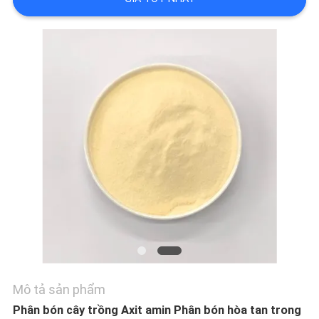
VỀ
CHÚNG
TÔI
THAM
QUAN
NHÀ
MÁY
KIỂM
Mô tả sản phẩm
SOÁT
Phân bón cây trồng Axit amin Phân bón hòa tan trong