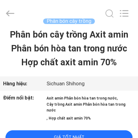
©
2021
-
2026
Phân bón cây trồng
Sichuan
Shihong
Phân bón cây trồng Axit amin
TRANG
Technology
Co.,Ltd.
Phân bón hòa tan trong nước
CHỦ
All
Rights
Reserved.
Hợp chất axit amin 70%
CÁC
SẢN
Hàng hiệu:
Sichuan Shihong
PHẨM
Điểm nổi bật:
,
Axit amin Phân bón hòa tan trong nước
Cây trồng Axit amin Phân bón hòa tan trong
nước
,
Hợp chất axit amin 70%
VIDEO
GIÁ TỐT NHẤT