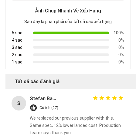
Ảnh Chụp Nhanh Về Xếp Hạng
Sau đây là phân phối của tất cả các xếp hạng
5 sao
100%
4 sao
0%
3 sao
0%
2 sao
0%
1 sao
0%
Tất cả các đánh giá
Stefan Bauer
S
Có ích (27)
We replaced our previous supplier with this.
Same spec, 12% lower landed cost. Production
team says thank you.