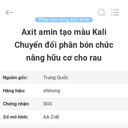
©
2021
-
2026
Phân bón lỏng axit amin
Sichuan
Shihong
Axit amin tạo màu Kali
TRANG
Technology
Co.,Ltd.
Chuyển đổi phân bón chức
CHỦ
All
Rights
Reserved.
năng hữu cơ cho rau
CÁC
SẢN
Nguồn gốc:
Trung Quốc
PHẨM
Hàng hiệu:
shihong
Chứng nhận:
SGS
VIDEO
Số mô hình:
AA ZnB