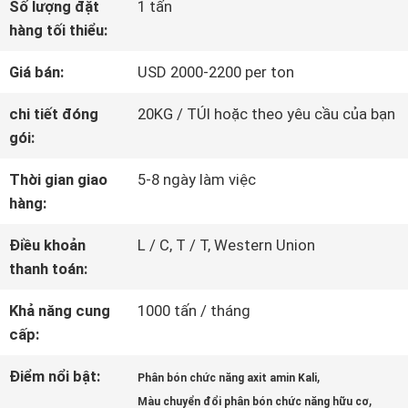
Số lượng đặt
1 tấn
VỀ
hàng tối thiểu:
CHÚNG
Giá bán:
USD 2000-2200 per ton
TÔI
chi tiết đóng
20KG / TÚI hoặc theo yêu cầu của bạn
gói:
THAM
Thời gian giao
5-8 ngày làm việc
hàng:
QUAN
Điều khoản
L / C, T / T, Western Union
NHÀ
thanh toán:
MÁY
Khả năng cung
1000 tấn / tháng
cấp:
KIỂM
Điểm nổi bật:
,
Phân bón chức năng axit amin Kali
SOÁT
,
Màu chuyển đổi phân bón chức năng hữu cơ