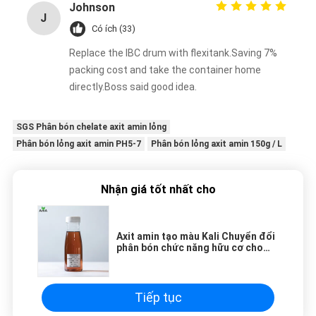
Johnson
J
Có ích (33)
Replace the IBC drum with flexitank.Saving 7%
packing cost and take the container home
directly.Boss said good idea.
SGS Phân bón chelate axit amin lỏng
Phân bón lỏng axit amin PH5-7
Phân bón lỏng axit amin 150g / L
Nhận giá tốt nhất cho
Axit amin tạo màu Kali Chuyển đổi
phân bón chức năng hữu cơ cho
rau
Tiếp tục