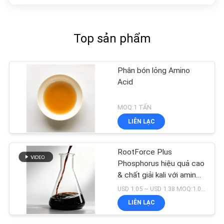
Top sản phẩm
Phân bón lỏng Amino
Acid
MOQ:1 TẤN
LIÊN LẠC
RootForce Plus
Phosphorus hiệu quả cao
& chất giải kali với amino
acid chelates cho hệ
USD 1.05 ~ USD 1.38 MOQ:1.000 lít
thống rễ mạnh mẽ hơn
LIÊN LẠC