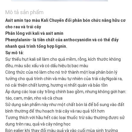
BÁO
Mô tả sản phẩm
GIÁ
Axit amin tạo màu Kali Chuyển đổi phân bón chức năng hữu cơ
cho rau và trái cây
Phân lỏng với kali và axit amin
SƠ
Phenylalanin- là tiền chất của anthocyanidin và có thể đẩy
nhanh quá trình tổng hợp lignin.
ĐỒ
Sự mô tả:
Sự thiếu hụt kali sẽ làm cho quả mềm, rỗng, kích thước không
TRANG
đều, màu sắc xấu và có dấu hiệu bị bạc màu
Công thức của nó làm cho nó trở thành một loại phân bón lý
WEB
tưởng cho quá trình chín và màu tự nhiên của trái cây.Ngoài ra,
nó cải thiện chất lượng, hương vị nhất quán và bảo tồn
Áp dụng các loại cây trồng chính bao gồm, nhưng không giới hạn:
CHÍNH
táo, cam, mận, nho và cà chua
Sử dụng sản phẩm này như một chất bón lá để bổ sung vào đất
SÁCH
bình thường để thu hoạch trái cây và rau quả tốt hơn
Tương thích với hầu hết các loại thuốc trừ sâu thường được sử
dụng trên rau, quả và cây nông học
BẢO
Bón ealier khi thay đổi màu quả và vào cuối mùa sinh trưởng