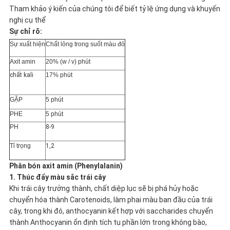
Tham khảo ý kiến ​​của chúng tôi để biết tỷ lệ ứng dụng và khuyến
MẬT
nghị cụ thể
Sự chỉ rõ:
Sự xuất hiện
Chất lỏng trong suốt màu đỏ
Axit amin
20% (w / v) phút
chất kali
17% phút
GẶP
5 phút
PHE
5 phút
PH
8-9
Tỉ trọng
1,2
Phân bón axit amin (Phenylalanin)
1. Thúc đẩy màu sắc trái cây
Khi trái cây trưởng thành, chất diệp lục sẽ bị phá hủy hoặc
chuyển hóa thành Carotenoids, làm phai màu ban đầu của trái
cây, trong khi đó, anthocyanin kết hợp với saccharides chuyển
thành Anthocyanin ổn định tích tụ phần lớn trong không bào,