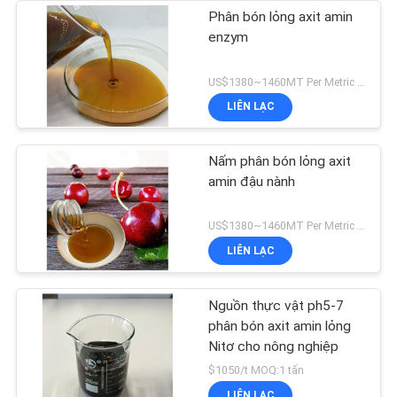
Phân bón lỏng axit amin
enzym
US$1380~1460MT Per Metric Ton MOQ:1Metric Tấn cho mỗi chuyến hàng
LIÊN LẠC
Nấm phân bón lỏng axit
amin đậu nành
US$1380~1460MT Per Metric Ton MOQ:1200kg
LIÊN LẠC
Nguồn thực vật ph5-7
phân bón axit amin lỏng
Nitơ cho nông nghiệp
$1050/t MOQ:1 tấn
LIÊN LẠC