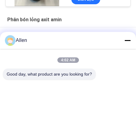
Phân bón lỏng axit amin
OMRI Enzymatic Hydrolysis dựa trên đậu nành axit amin Lỏng
Allen
50% Nitơ hữu cơ 8-0-0
Chất tập trung axit amin lỏng 60%
4:02 AM
Oligosaccharide Peptide Nông nghiệp phân bón axit amin phân
Good day, what product are you looking for?
bón lỏng 45% chống căng thẳng cho cây trồng
Danh mục phổ biến
Tất cả
các
Phân Bón Bột Axit 
Phân Bón Lỏng Axit 
Amin
Amin