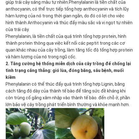
giúp trái cây sáng màu tự nhiên.Phenylalanin là tiền chất của
anthocyanin, có thể trực tiếp tổng hợp anthocyanin và tích lũy
hàm lượng của nó trong thời gian ngắn, do đó có lợi cho việc
hình thành Anthocyanin và thúc đẩy màu sắc và vị ngọt tự nhiên
của trái cây.
Phenylalanin, là tiền chất của quá trình tổng hợp protein, hình
thành protein thông qua việc kết nối các peptit trong các cơ
quan khác nhau của cây trồng, làm tăng tốc độ tổng hợp protein
và hàm lượng của nó trong ngũ cốc.
2. Tăng cường hệ thống miễn dịch của cây trồng để chống lại
tình trạng căng thẳng: gió lùa, đóng băng, sâu bệnh, muối
kiềm
Phenylalanin có thể thúc đẩy quá trình tổng hợp Lignin, bằng
cách tăng độ dày của thành tế bào để tăng sức đề kháng khi
côn trùng cố gắng xâm nhập vào thành tế bào. đến chỗ ở, phần
lớn bảo vệ cây trồng phát triển bình thường và khỏe mạnh hơn.