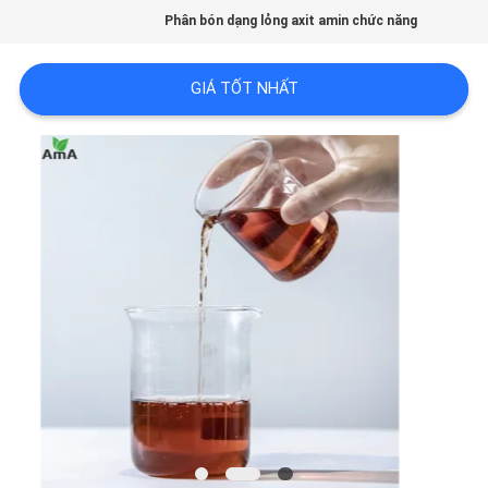
Phân bón dạng lỏng axit amin chức năng
CHẤT
LƯỢNG
GIÁ TỐT NHẤT
LIÊN
HỆ
CHÚNG
TÔI
YÊU
CẦU