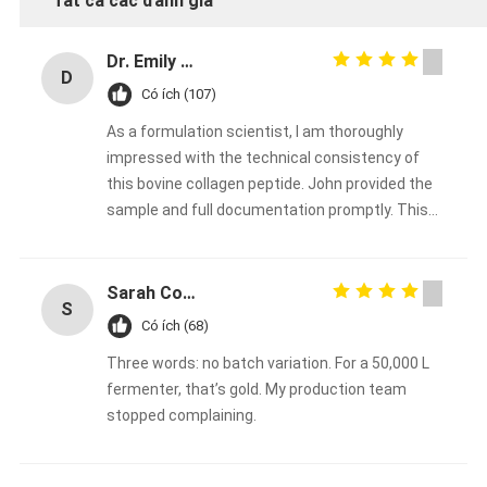
Tất cả các đánh giá
Dr. Emily Carter
D
Có ích (107)
As a formulation scientist, I am thoroughly
impressed with the technical consistency of
this bovine collagen peptide. John provided the
sample and full documentation promptly. This
will be our go‑to collagen supplier for the coming
year. Highly recommended for any serious food
or supplement brand.
Sarah Connors
S
Có ích (68)
Three words: no batch variation. For a 50,000 L
fermenter, that’s gold. My production team
stopped complaining.