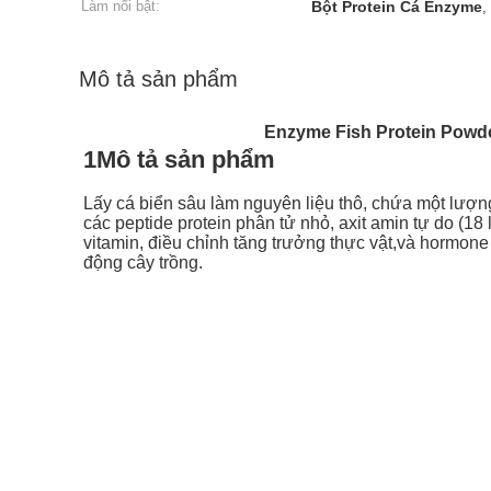
Làm nổi bật:
Bột Protein Cá Enzyme
,
Mô tả sản phẩm
Enzyme Fish Protein Powde
1Mô tả sản phẩm
Lấy cá biển sâu làm nguyên liệu thô, chứa một lượn
các peptide protein phân tử nhỏ, axit amin tự do (18 
vitamin, điều chỉnh tăng trưởng thực vật,và hormone 
động cây trồng.