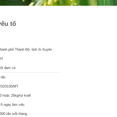
yếu tố
hành phố Thành Đô, tỉnh Si Xuyên
SH
ột đạm cá
 tấn
SD3130/MT
0 hoặc 25kg/túi kraft
-5 ngày làm việc
000 tấn mỗi tháng