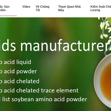
ác Sản
Video
Về Chúng
Tham Quan Nhà
Kiểm Soát Chấ
hẩm
Tôi
Máy
Lượng