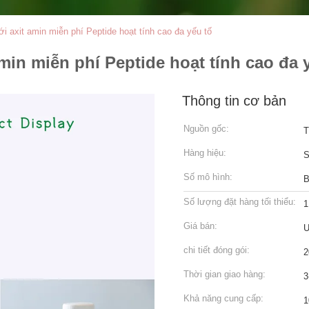
i axit amin miễn phí Peptide hoạt tính cao đa yếu tố
min miễn phí Peptide hoạt tính cao đa 
Thông tin cơ bản
Nguồn gốc:
T
Hàng hiệu:
Số mô hình:
B
Số lượng đặt hàng tối thiểu:
1
Giá bán:
U
chi tiết đóng gói:
2
Thời gian giao hàng:
3
Khả năng cung cấp:
1