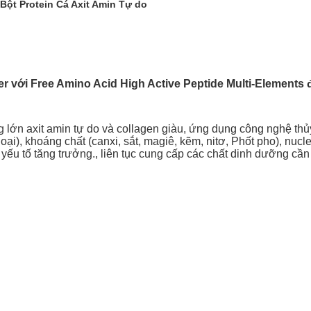
Bột Protein Cá Axit Amin Tự do
r với Free Amino Acid High Active Peptide Multi-Element
g lớn axit amin tự do và collagen giàu, ứng dụng công nghệ t
loại), khoáng chất (canxi, sắt, magiê, kẽm, nitơ, Phốt pho), nucl
yếu tố tăng trưởng., liên tục cung cấp các chất dinh dưỡng cần t