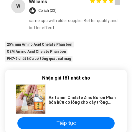
Williams
W
Có ích (23)
same spc with older supplier.Better quality and
better effect
25% min Amino Acid Chelate Phân bón
OEM Amino Acid Chelate Phân bón
PH7-9 chất hữu cơ tổng quát cal mag
Nhận giá tốt nhất cho
Axit amin Chelate Zinc Boron Phân
bón hữu cơ lỏng cho cây trồng
nông nghiệp Phân bón
Tiếp tục