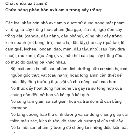
Chất chứa axit amin:
Chức năng phân bón axit amin trong cây trồng:
Các loại phân bón nhỏ axit amin được sử dụng trong một phạm
vi rộng, từ cây trồng thực phẩm (lúa gạo, lúa mì, ngô) đến cây
trồng dầu (canola, đậu nành, đậu phộng), cũng như cây trồng
kinh doanh (rốt bông, trà, thuốc lá, dâu tây),trái cây (quả táo, lê,
cam quế, lychee, longan, đào, mận, dâu tây, nho), rau (cây dưa
chuột, rau xanh, đậu lăng), v.v., hầu hết các loại cây trồng đều
có mức độ quảng bá khác nhau.
Bột axit amin là một sản phẩm dinh dưỡng hữu cơ sinh học có
nguồn gốc thực vật (đậu nành) hoặc lông amin cần thiết để
thúc đẩy tăng trưởng thực vật và cho năng suất cao hơn.
Nó thúc đẩy hoạt động hormone và gây ra sự tổng hợp của
chúng dẫn đến nở hoa và kết quả kết quả.
Nó cũng làm giảm sự sụt giảm hoa và trái do mất cân bằng
hormone.
Nó tăng cường hấp thụ dinh dưỡng và sử dụng chúng giúp cải
thiện màu sắc, kích thước, độ sáng và hương vị của trái cây.
Nó là một sản phẩm lý tưởng để chống lại những điều kiện bất