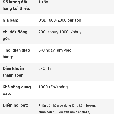
Số lượng đặt
1 tấn
VỀ
hàng tối thiểu:
CHÚNG
Giá bán:
USD1800-2000 per ton
TÔI
chi tiết đóng
200L/phuy 1000L/phuy
gói:
THAM
Thời gian giao
5-8 ngày làm việc
hàng:
QUAN
Điều khoản
L/C, T/T
NHÀ
thanh toán:
MÁY
Khả năng cung
1000 tấn/tháng
cấp:
KIỂM
Điểm nổi bật:
,
Phân bón hữu cơ dạng lỏng kẽm boron
SOÁT
,
phân bón hữu cơ axit amin chelate