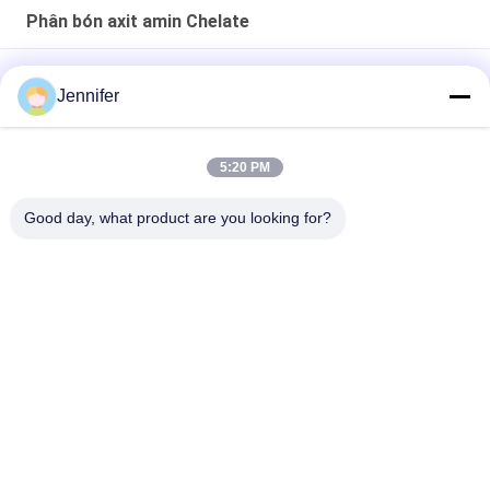
Phân bón axit amin Chelate
Axit amin peptide Chelate Canxi 15% bột hòa tan trong nước
Jennifer
Axit amin Chelate Canxi Magiê Boron Phân bón lỏng hữu cơ
cho cây trồng nông nghiệp
5:20 PM
Axit amin Chelate Canxi Boron Phân bón hòa tan trong nước
Good day, what product are you looking for?
cho nông nghiệp
Danh mục phổ biến
Tất cả
các
Phân Bón Bột Axit 
Phân Bón Lỏng Axit 
Amin
Amin
Pepton
Collagen Peptide