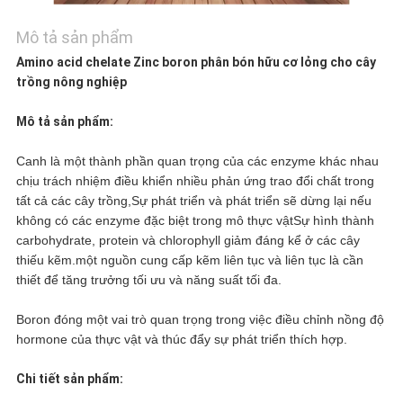
BÁO
Mô tả sản phẩm
GIÁ
Amino acid chelate Zinc boron phân bón hữu cơ lỏng cho cây
trồng nông nghiệp
SƠ
Mô tả sản phẩm:
ĐỒ
Canh là một thành phần quan trọng của các enzyme khác nhau
chịu trách nhiệm điều khiển nhiều phản ứng trao đổi chất trong
TRANG
tất cả các cây trồng,Sự phát triển và phát triển sẽ dừng lại nếu
không có các enzyme đặc biệt trong mô thực vậtSự hình thành
WEB
carbohydrate, protein và chlorophyll giảm đáng kể ở các cây
thiếu kẽm.một nguồn cung cấp kẽm liên tục và liên tục là cần
thiết để tăng trưởng tối ưu và năng suất tối đa.
CHÍNH
Boron đóng một vai trò quan trọng trong việc điều chỉnh nồng độ
SÁCH
hormone của thực vật và thúc đẩy sự phát triển thích hợp.
Chi tiết sản phẩm:
BẢO