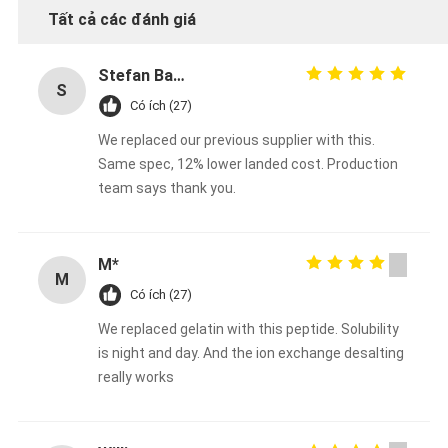
Tất cả các đánh giá
Stefan Bauer
S
Có ích (27)
We replaced our previous supplier with this.
Same spec, 12% lower landed cost. Production
team says thank you.
M*
M
Có ích (27)
We replaced gelatin with this peptide. Solubility
is night and day. And the ion exchange desalting
really works