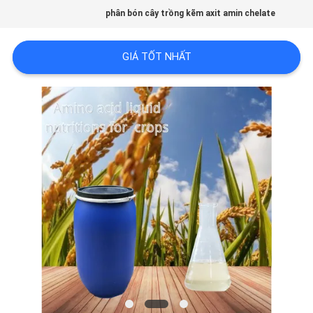
phân bón cây trồng kẽm axit amin chelate
CHẤT
LƯỢNG
GIÁ TỐT NHẤT
LIÊN
HỆ
CHÚNG
TÔI
YÊU
CẦU