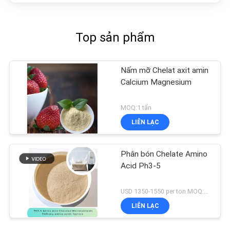
Top sản phẩm
Nấm mỡ Chelat axit amin
Calcium Magnesium
MOQ:1 tấn
LIÊN LẠC
Phân bón Chelate Amino
Acid Ph3-5
USD 1350-1550 per ton MOQ:1 tấn
LIÊN LẠC