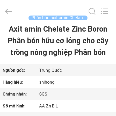
©
2021
-
2026
Phân bón axit amin Chelate
Sichuan
Shihong
Axit amin Chelate Zinc Boron
TRANG
Technology
Co.,Ltd.
Phân bón hữu cơ lỏng cho cây
CHỦ
All
Rights
Reserved.
trồng nông nghiệp Phân bón
CÁC
SẢN
Nguồn gốc:
Trung Quốc
PHẨM
Hàng hiệu:
shihong
Chứng nhận:
SGS
VIDEO
Số mô hình:
AA Zn B L