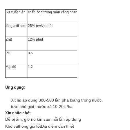
MẬT
Sự xuất hiện
chất lỏng trong màu vàng nhạt
tổng axit amin
25% ((w/v) phút
ZnB
12% phút
PH
3-5
Mật độ
1.2
Ứng dụng:
Xịt lá: áp dụng 300-500 lần pha loãng trong nước,
tưới nhỏ giọt, nước xả 10-20L /ha
Xin nhắc nhở:
Dễ bị ẩm, giữ nó kín sau mỗi lần áp dụng
Khô và
thông gió tốt
Địa điểm cần thiết