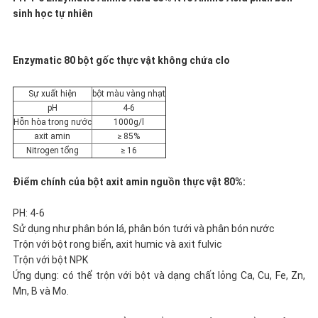
BÁO
sinh học tự nhiên
GIÁ
Enzymatic 80 bột gốc thực vật không chứa clo
SƠ
Sự xuất hiện
bột màu vàng nhạt
pH
4-6
ĐỒ
Hỗn hòa trong nước
1000g/l
axit amin
≥ 85%
TRANG
Nitrogen tổng
≥ 16
Điểm chính của bột axit amin nguồn thực vật 80%:
WEB
PH: 4-6
Sử dụng như phân bón lá, phân bón tưới và phân bón nước
CHÍNH
Trộn với bột rong biển, axit humic và axit fulvic
Trộn với bột NPK
SÁCH
Ứng dụng: có thể trộn với bột và dạng chất lỏng Ca, Cu, Fe, Zn,
Mn, B và Mo.
BẢO