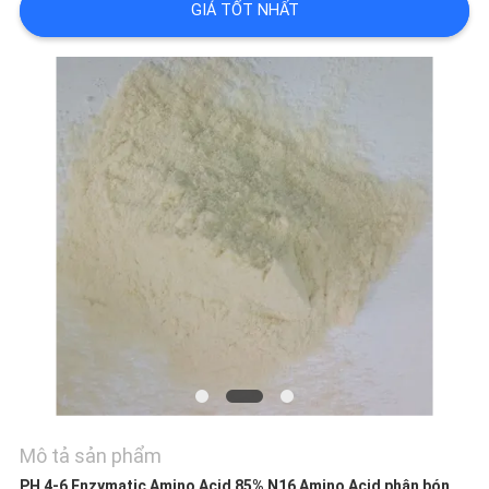
GIÁ TỐT NHẤT
CHẤT
LƯỢNG
LIÊN
HỆ
CHÚNG
TÔI
YÊU
CẦU
Mô tả sản phẩm
PH 4-6 Enzymatic Amino Acid 85% N16 Amino Acid phân bón