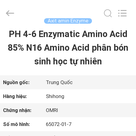
©
2021
-
2026
Axit amin Enzyme
Sichuan
Shihong
PH 4-6 Enzymatic Amino Acid
TRANG
Technology
Co.,Ltd.
85% N16 Amino Acid phân bón
CHỦ
All
Rights
Reserved.
sinh học tự nhiên
CÁC
SẢN
Nguồn gốc:
Trung Quốc
PHẨM
Hàng hiệu:
Shihong
Chứng nhận:
OMRI
VIDEO
Số mô hình:
65072-01-7