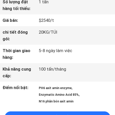
Số lượng đặt
1 tấn
VỀ
hàng tối thiểu:
CHÚNG
Giá bán:
$2540/t
TÔI
chi tiết đóng
20KG/TÚI
gói:
THAM
Thời gian giao
5-8 ngày làm việc
hàng:
QUAN
Khả năng cung
100 tấn/tháng
NHÀ
cấp:
MÁY
Điểm nổi bật:
,
PH6 axit amin enzyme
,
Enzymatic Amino Acid 85%
KIỂM
N16 phân bón axit amin
SOÁT