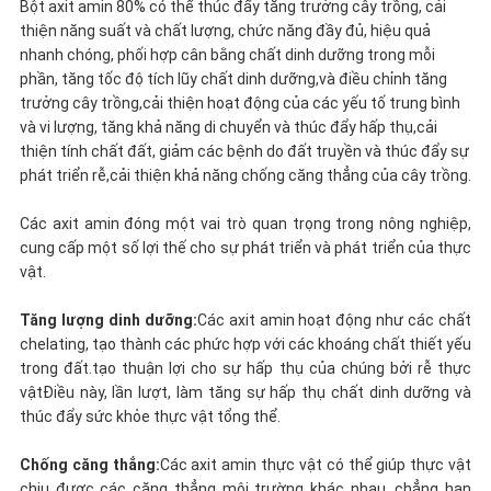
Bột axit amin 80% có thể thúc đẩy tăng trưởng cây trồng, cải
MẬT
thiện năng suất và chất lượng, chức năng đầy đủ, hiệu quả
nhanh chóng, phối hợp cân bằng chất dinh dưỡng trong mỗi
phần, tăng tốc độ tích lũy chất dinh dưỡng,và điều chỉnh tăng
trưởng cây trồng,cải thiện hoạt động của các yếu tố trung bình
và vi lượng, tăng khả năng di chuyển và thúc đẩy hấp thụ,cải
thiện tính chất đất, giảm các bệnh do đất truyền và thúc đẩy sự
phát triển rễ,cải thiện khả năng chống căng thẳng của cây trồng.
Các axit amin đóng một vai trò quan trọng trong nông nghiệp,
cung cấp một số lợi thế cho sự phát triển và phát triển của thực
vật.
Tăng lượng dinh dưỡng:
Các axit amin hoạt động như các chất
chelating, tạo thành các phức hợp với các khoáng chất thiết yếu
trong đất.tạo thuận lợi cho sự hấp thụ của chúng bởi rễ thực
vậtĐiều này, lần lượt, làm tăng sự hấp thụ chất dinh dưỡng và
thúc đẩy sức khỏe thực vật tổng thể.
Chống căng thẳng:
Các axit amin thực vật có thể giúp thực vật
chịu được các căng thẳng môi trường khác nhau, chẳng hạn