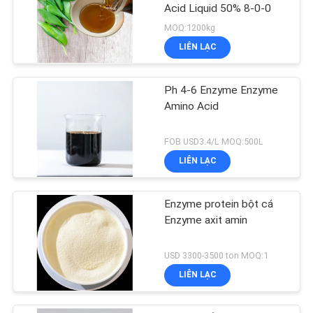
Acid Liquid 50% 8-0-0
MOQ:1200kg
LIÊN LẠC
Ph 4-6 Enzyme Enzyme
Amino Acid
FOB USD3.4/L MOQ:500L
LIÊN LẠC
Enzyme protein bột cá
Enzyme axit amin
USD 3300-3500 ton MOQ:1
LIÊN LẠC