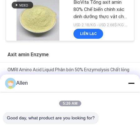
BioVita Tổng axit amin
80% Chế biến chính xác
dinh dưỡng thực vật cho
cây trồng đặc biệt & xuất
USD 2.18/KG - USD 2.68$/KG MOQ:1MT
khẩu hữu cơ
LIÊN LẠC
Axit amin Enzyme
OMRI Amino Acid Liquid Phân bón 50% Enzymolysis Chất lỏng
dính màu vàng cho trang trại hữu cơ
Allen
Màu nâu trong suốt Enzyme axit amin Chelate ZnMnB Phân
bón lỏng không chứa clo
5:26 AM
REACH Soy Protein Hydrolysate Enzymatic Amino Acid
Good day, what product are you looking for?
Organic Fertilizer 85% 16-0-0 Danh sách OMRI