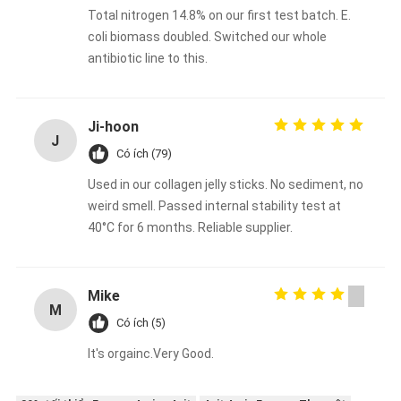
Total nitrogen 14.8% on our first test batch. E.
coli biomass doubled. Switched our whole
antibiotic line to this.
Ji‑hoon
J
Có ích (79)
Used in our collagen jelly sticks. No sediment, no
weird smell. Passed internal stability test at
40°C for 6 months. Reliable supplier.
Mike
M
Có ích (5)
It's orgainc.Very Good.